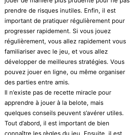
jouer de manière plus prudente pour ne pas
prendre de risques inutiles. Enfin, il est
important de pratiquer régulièrement pour
progresser rapidement. Si vous jouez
régulièrement, vous allez rapidement vous
familiariser avec le jeu, et vous allez
développer de meilleures stratégies. Vous
pouvez jouer en ligne, ou même organiser
des parties entre amis.
Il n’existe pas de recette miracle pour
apprendre à jouer à la belote, mais
quelques conseils peuvent s’avérer utiles.
Tout d’abord, il est important de bien
connaître les règles du jeu. Ensuite, il est