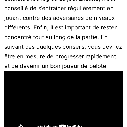
conseillé de s’entraîner régulièrement en
jouant contre des adversaires de niveaux
différents. Enfin, il est important de rester
concentré tout au long de la partie. En
suivant ces quelques conseils, vous devriez
être en mesure de progresser rapidement
et de devenir un bon joueur de belote.