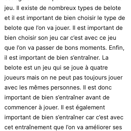
jeu. Il existe de nombreux types de belote
et il est important de bien choisir le type de
belote que l’on va jouer. Il est important de
bien choisir son jeu car c’est avec ce jeu
que l’on va passer de bons moments. Enfin,
il est important de bien s’entraîner. La
belote est un jeu qui se joue à quatre
joueurs mais on ne peut pas toujours jouer
avec les mêmes personnes. Il est donc
important de bien s’entraîner avant de
commencer à jouer. Il est également
important de bien s’entraîner car c’est avec
cet entraînement que l’on va améliorer ses