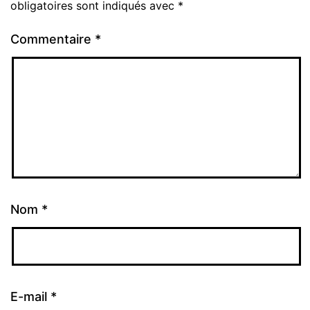
obligatoires sont indiqués avec
*
Commentaire
*
Nom
*
E-mail
*