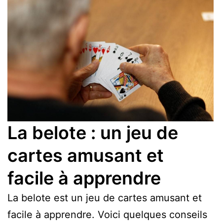
La belote : un jeu de
cartes amusant et
facile à apprendre
La belote est un jeu de cartes amusant et
facile à apprendre. Voici quelques conseils