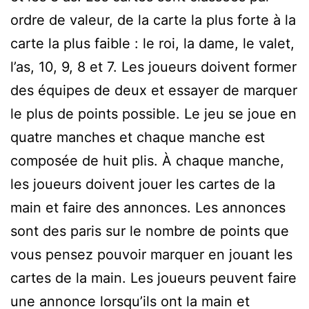
ordre de valeur, de la carte la plus forte à la
carte la plus faible : le roi, la dame, le valet,
l’as, 10, 9, 8 et 7. Les joueurs doivent former
des équipes de deux et essayer de marquer
le plus de points possible. Le jeu se joue en
quatre manches et chaque manche est
composée de huit plis. À chaque manche,
les joueurs doivent jouer les cartes de la
main et faire des annonces. Les annonces
sont des paris sur le nombre de points que
vous pensez pouvoir marquer en jouant les
cartes de la main. Les joueurs peuvent faire
une annonce lorsqu’ils ont la main et