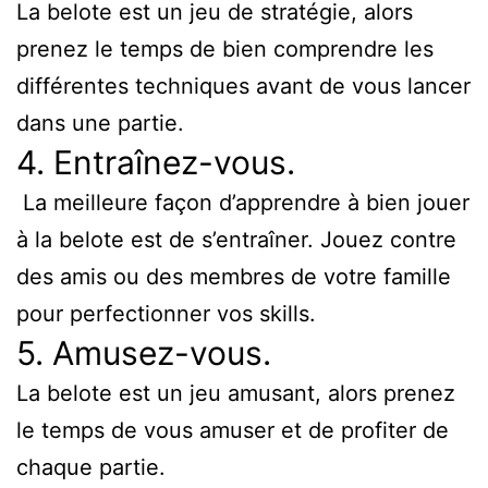
La belote est un jeu de stratégie, alors
prenez le temps de bien comprendre les
différentes techniques avant de vous lancer
dans une partie.
4. Entraînez-vous.
La meilleure façon d’apprendre à bien jouer
à la belote est de s’entraîner. Jouez contre
des amis ou des membres de votre famille
pour perfectionner vos skills.
5. Amusez-vous.
La belote est un jeu amusant, alors prenez
le temps de vous amuser et de profiter de
chaque partie.