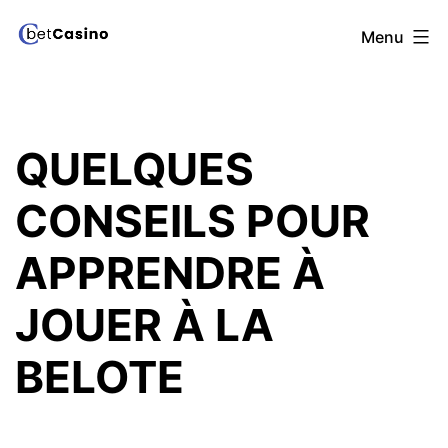
Aller
Cbetcasino
Menu
au
contenu
QUELQUES
CONSEILS POUR
APPRENDRE À
JOUER À LA
BELOTE